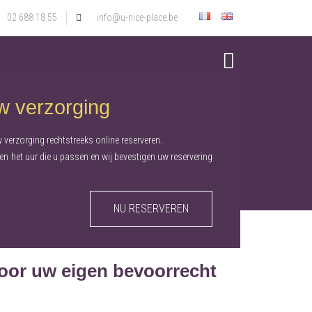
02 688 18 55
info@u-nice-place.be
w verzorging
 verzorging rechtstreeks online reserveren.
en het uur die u passen en wij bevestigen uw reservering
NU RESERVEREN
oor uw eigen bevoorrecht