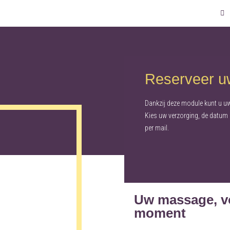
Reserveer u
Dankzij deze module kunt u uw
Kies uw verzorging, de datum 
per mail.
Uw massage, v
moment