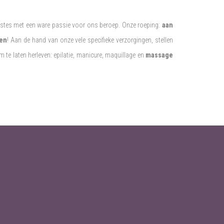
istes met een ware passie voor ons beroep. Onze roeping:
aan
len
! Aan de hand van onze vele specifieke verzorgingen, stellen
m te laten herleven: epilatie, manicure, maquillage en
massage