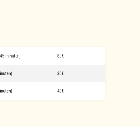
 45 minuten)
80€
inuten)
30€
inuten)
40€