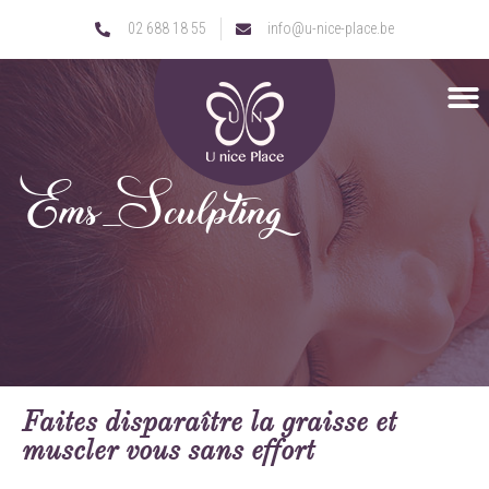
02 688 18 55
info@u-nice-place.be
Ems_Sculpting
Faites disparaître la graisse et
muscler vous sans effort